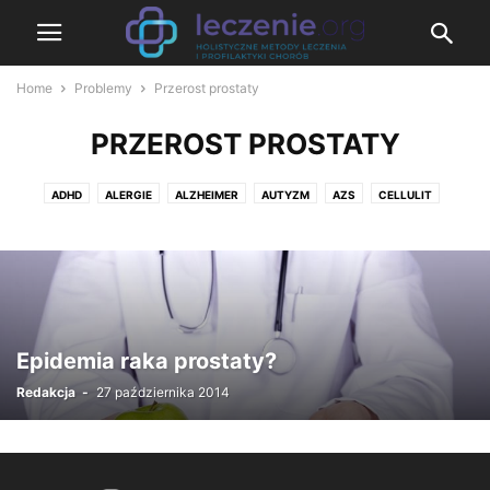
Home
Problemy
Przerost prostaty
PRZEROST PROSTATY
ADHD
ALERGIE
ALZHEIMER
AUTYZM
AZS
CELLULIT
CHOROBA WIEŃCOWA
CHOROBY PRZEWODU POKARMOWEGO
CUKRZYCA
DEPRESJA
ENDOMETRIOZA
HASHIMOTO
ŁUSZCZYCA
MIAŻDŻYCA
MIGRENA
NADCIŚNIENIE
NADWAGA
NOWOTWORY
OTYŁOŚĆ
PARKINSON
POLICYSTYCZNE JAJNIKI
PRZEROST PROSTATY
REUMATOIDALNE ZAPALENIE STAWÓW
RZS
Epidemia raka prostaty?
TARCZYCA
Redakcja
-
27 października 2014