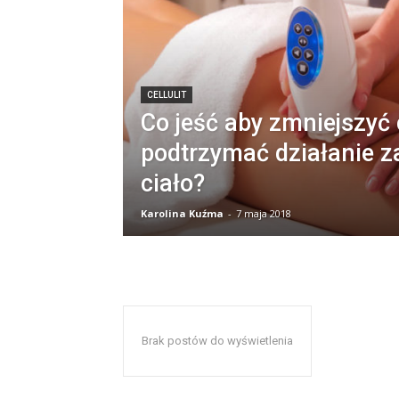
CELLULIT
Co jeść aby zmniejszyć ce
podtrzymać działanie 
ciało?
Karolina Kuźma
-
7 maja 2018
Brak postów do wyświetlenia