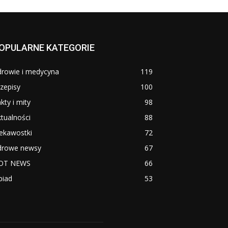
OPULARNE KATEGORIE
drowie i medycyna
119
zepisy
100
kty i mity
98
tualności
88
ekawostki
72
drowe newsy
67
OT NEWS
66
biad
53