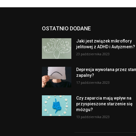
OSTATNIO DODANE
Jaki jest związek mikroflory
jelitowej z ADHD i Autyzmem?
23 października 2023
Depresja wywołana przez sta
zapalny?
17 października 2023
Czy zaparcia mają wpływ na
przyspieszone starzenie się
mózgu?
13 października 2023