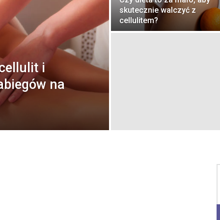
skutecznie walczyć z
cellulitem?
llulit i
zabiegów na