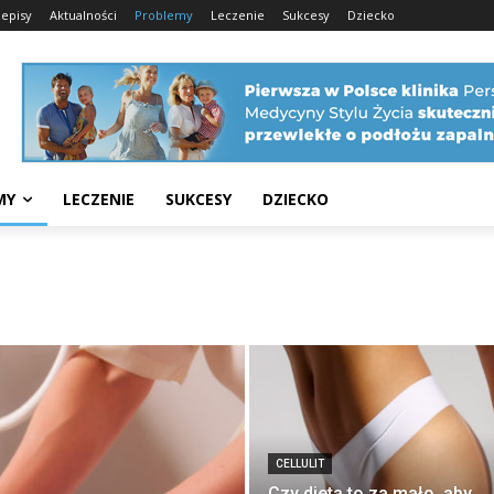
zepisy
Aktualności
Problemy
Leczenie
Sukcesy
Dziecko
MY
LECZENIE
SUKCESY
DZIECKO
CELLULIT
Czy dieta to za mało, aby