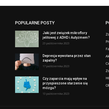
POPULARNE POSTY
P
Jaki jest związek mikroflory
Z
jelitowej z ADHD i Autyzmem?
Pr
23 października 2023
Fa
Ak
n
Depresja wywołana przez stan
zapalny?
Ci
17 października 2023
Z
H
Czy zaparcia mają wpływ na
przyspieszone starzenie się
O
mózgu?
13 października 2023