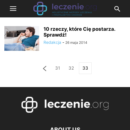
10 rzeczy, które Cię postarza.
Sprawdź!
Redakcja
-
26 maja 2014
31
32
33
ABOUT US