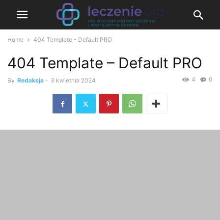
Home
404 Template - Default PRO
404 Template – Default PRO
4
0
By
Redakcja
-
3 kwietnia 2024