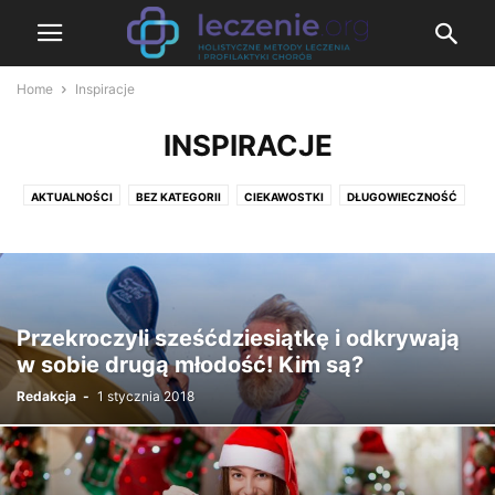
Home
Inspiracje
INSPIRACJE
AKTUALNOŚCI
BEZ KATEGORII
CIEKAWOSTKI
DŁUGOWIECZNOŚĆ
DZIECKO
FAKTY I MITY
GŁÓWNA
HOT NEWS
INSPIRACJE
JEDZENIE
LECZENIE
ODPORNOŚĆ
PODRÓŻE
PORADY
PROBLEMY
PRZEPISY
PSYCHOLOGIA
SPORT
SUKCESY
WYDARZENIA
ZDROWE NEWSY
ZDROWIE I MEDYCYNA
Przekroczyli sześćdziesiątkę i odkrywają
w sobie drugą młodość! Kim są?
Redakcja
-
1 stycznia 2018