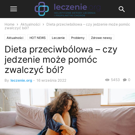
Home
Aktualności
Dieta przeciwbólowa – czy jedzenie może pomóc
zwalczyć ból?
Aktualności
HOT NEWS
Leczenie
Problemy
Zdrowe newsy
Dieta przeciwbólowa – czy
Zdrowie i medycyna
jedzenie może pomóc
zwalczyć ból?
5453
0
By
leczenie.org
-
16 września 2022