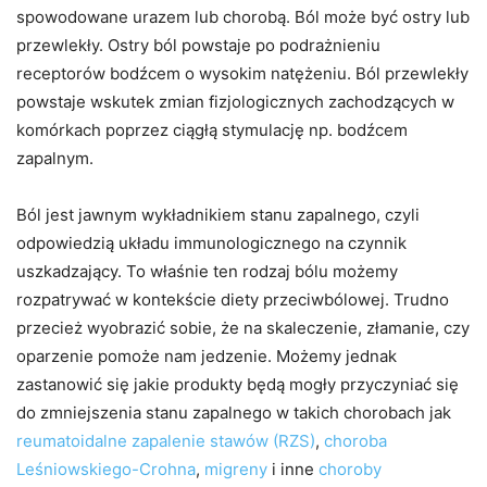
spowodowane urazem lub chorobą. Ból może być ostry lub
przewlekły. Ostry ból powstaje po podrażnieniu
receptorów bodźcem o wysokim natężeniu. Ból przewlekły
powstaje wskutek zmian fizjologicznych zachodzących w
komórkach poprzez ciągłą stymulację np. bodźcem
zapalnym.
Ból jest jawnym wykładnikiem stanu zapalnego, czyli
odpowiedzią układu immunologicznego na czynnik
uszkadzający. To właśnie ten rodzaj bólu możemy
rozpatrywać w kontekście diety przeciwbólowej. Trudno
przecież wyobrazić sobie, że na skaleczenie, złamanie, czy
oparzenie pomoże nam jedzenie. Możemy jednak
zastanowić się jakie produkty będą mogły przyczyniać się
do zmniejszenia stanu zapalnego w takich chorobach jak
reumatoidalne zapalenie stawów (RZS)
,
choroba
Leśniowskiego-Crohna
,
migreny
i inne
choroby