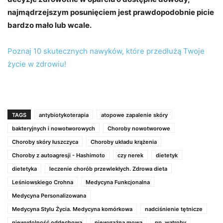
najmądrzejszym posunięciem jest prawdopodobnie picie
bardzo mało lub wcale.
Poznaj 10 skutecznych nawyków, które przedłużą Twoje
życie w zdrowiu!
TAGS
antybiotykoterapia
atopowe zapalenie skóry
bakteryjnych i nowotworowych
Choroby nowotworowe
Choroby skóry łuszczyca
Choroby układu krążenia
Choroby z autoagresji - Hashimoto
czy nerek
dietetyk
dietetyka
leczenie chorób przewlekłych. Zdrowa dieta
Leśniowskiego Crohna
Medycyna Funkcjonalna
Medycyna Personalizowana
Medycyna Stylu Życia. Medycyna komórkowa
nadciśnienie tętnicze
niewydolność oddechowa
niewyraźna mowa
np. wątroby