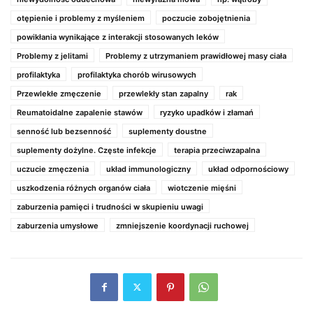
otępienie i problemy z myśleniem
poczucie zobojętnienia
powikłania wynikające z interakcji stosowanych leków
Problemy z jelitami
Problemy z utrzymaniem prawidłowej masy ciała
profilaktyka
profilaktyka chorób wirusowych
Przewlekłe zmęczenie
przewlekły stan zapalny
rak
Reumatoidalne zapalenie stawów
ryzyko upadków i złamań
senność lub bezsenność
suplementy doustne
suplementy dożylne. Częste infekcje
terapia przeciwzapalna
uczucie zmęczenia
układ immunologiczny
układ odpornościowy
uszkodzenia różnych organów ciała
wiotczenie mięśni
zaburzenia pamięci i trudności w skupieniu uwagi
zaburzenia umysłowe
zmniejszenie koordynacji ruchowej