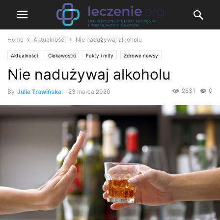
Home
Aktualności
Nie nadużywaj alkoholu
Aktualności
Ciekawostki
Fakty i mity
Zdrowe newsy
Nie nadużywaj alkoholu
2631
0
By
Julia Trawińska
-
23 marca 2020